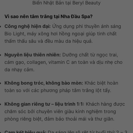
Biển Nhật Bản tại Beryl Beauty
Vì sao nên tắm trắng tại Nha Đầu Spa?
Công nghệ hiện đại:
Ứng dụng phi thuyền ánh sáng
Bio Light, máy xông hơi hồng ngoại giúp tinh chất
thẩm thấu sâu và đều màu da hiệu quả.
Nguyên liệu thiên nhiên:
Dưỡng chất từ ngọc trai,
cám gạo, collagen, vitamin C an toàn và dịu nhẹ cho
da nhạy cảm.
Không bong tróc, không bào mòn:
Khác biệt hoàn
toàn so với các phương pháp tắm trắng lột tẩy.
Không gian riêng tư – liệu trình 1:1:
Khách hàng được
chăm sóc bởi chuyên viên giàu kinh nghiệm trong
phòng riêng biệt, đảm bảo thoải mái và thư giãn.
Cam kết hiệu quả:
Da sáng lên rõ rệt từ buổi thứ 2 – 3,