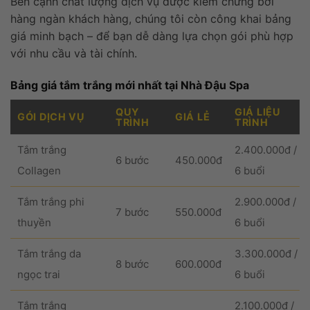
Bên cạnh chất lượng dịch vụ được kiểm chứng bởi
hàng ngàn khách hàng, chúng tôi còn công khai bảng
giá minh bạch – để bạn dễ dàng lựa chọn gói phù hợp
với nhu cầu và tài chính.
Bảng giá tắm trắng mới nhất tại Nhà Đậu Spa
QUY
GIÁ LIỆU
GÓI DỊCH VỤ
GIÁ LẺ
TRÌNH
TRÌNH
Tắm trắng
2.400.000đ /
6 bước
450.000đ
Collagen
6 buổi
Tắm trắng phi
2.900.000đ /
7 bước
550.000đ
thuyền
6 buổi
Tắm trắng da
3.300.000đ /
8 bước
600.000đ
ngọc trai
6 buổi
Tắm trắng
2.100.000đ /