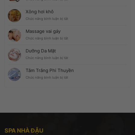
Massage
cổ
Xông hơi khô
ở
Chức năng bình luận bị tắt
Xông
hơi
Massage vai gáy
khô
ở
Chức năng bình luận bị tắt
Massage
vai
Dưỡng Da Mặt
gáy
ở
Chức năng bình luận bị tắt
Dưỡng
Da
Tắm Trắng Phi Thuyền
Mặt
ở
Chức năng bình luận bị tắt
Tắm
Trắng
Phi
Thuyền
SPA NHÀ ĐẬU