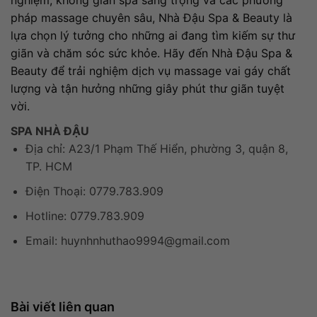
nghiệm, không gian spa sang trọng và các phương
pháp massage chuyên sâu, Nhà Đậu Spa & Beauty là
lựa chọn lý tưởng cho những ai đang tìm kiếm sự thư
giãn và chăm sóc sức khỏe. Hãy đến Nhà Đậu Spa &
Beauty để trải nghiệm dịch vụ massage vai gáy chất
lượng và tận hưởng những giây phút thư giãn tuyệt
vời.
SPA NHÀ ĐẬU
Địa chỉ: A23/1 Phạm Thế Hiển, phường 3, quận 8,
TP. HCM
Điện Thoại: 0779.783.909
Hotline: 0779.783.909
Email:
huynhnhuthao9994@gmail.com
Các bước massage vai gáy - Dụng cụ massage tại nhà
Bài viết liên quan