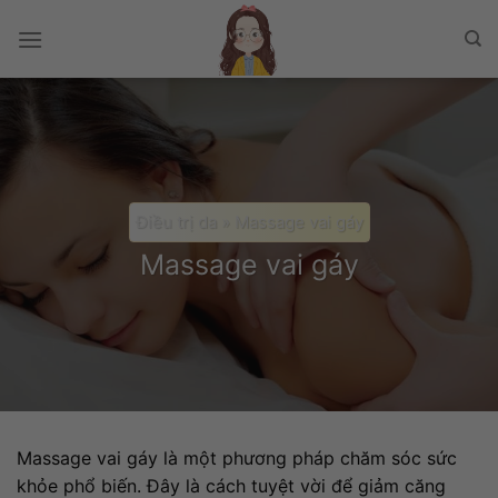
Chuyển
đến
nội
dung
Điều trị da
»
Massage vai gáy
Massage vai gáy
Massage vai gáy là một phương pháp chăm sóc sức
khỏe phổ biến. Đây là cách tuyệt vời để giảm căng