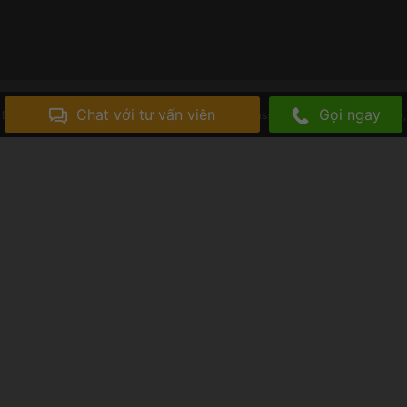
Chat với tư vấn viên
Gọi ngay
Dầu gội thảo dược
Trị mụn
Gội đầu dưỡng sinh
Massage vai gáy
Xông hơi khô