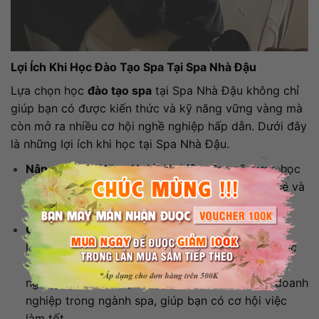
Lợi Ích Khi Học Đào Tạo Spa Tại Spa Nhà Đậu
Lựa chọn học
đào tạo spa
tại Spa Nhà Đậu không chỉ
giúp bạn có được kiến thức và kỹ năng vững vàng mà
còn mở ra nhiều cơ hội nghề nghiệp hấp dẫn. Dưới đây
là những lợi ích khi học tại Spa Nhà Đậu.
×
Nâng Cao Kỹ Năng Nghề Nghiệp
: Bạn sẽ được học
từ cơ bản đến nâng cao, giúp nâng cao tay nghề và
tự tin hơn khi làm việc trong ngành spa.
Cơ Hội Việc Làm Cao
: Với chương trình học chất
lượng và đội ngũ giảng viên giàu kinh nghiệm, học
viên sẽ dễ dàng tìm được công việc sau khi tốt
nghiệp. Spa Nhà Đậu kết nối học viên với các doanh
nghiệp trong ngành spa, giúp bạn có cơ hội việc
làm tốt.