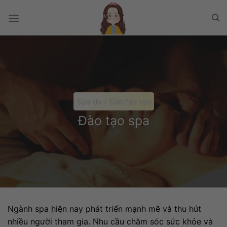
Chuyển
đến
nội
dung
Spa da
»
Đào tạo spa
Đào tạo spa
Ngành spa hiện nay phát triển mạnh mẽ và thu hút
nhiều người tham gia. Nhu cầu chăm sóc sức khỏe và